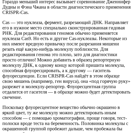
Гораздо меньший интерес вызывает соревнование Дженнифер
Дудны и Фэна Чжана в области диагностического применения
CRISPR-Cas.
Cas — это нуклеаза, фермент, разрезающий ДНК. Направляет
его в нужное место специально сконструированная гидовая
РНК. Для редактирования геномов обычно применяется
нуклеаза Cas9. Но есть и другие Cas-нуклеазы. Некоторые из
них имеют вредную привычку после разрезания мишени
резать ещё какую-нибудь молекулу поблизости. Для
редактирования генома это плохо, зато для диагностики
просто отлично! Можно добавить в образец репортерную
молекулу ДНК, к одному концу которой пришита молекула,
способная флуоресцировать, а к другому — гаситель
флуоресценции. Если CRISPR-Cas найдёт в этом образце
свою мишень (например, ген вируса), она «под горячую руку»
разрежет и молекулу-репортер. Флуоресцентная группа
отдалится от гасителя — в образце можно будет детектировать
свечение.
Поскольку флуоресцентное вещество обычно окрашено в
яркий цвет, ту же молекулу можно детектировать иным
способом — с помощью хроматографии, проще говоря, тест-
полоски вроде теста на беременность. Половинка молекулы с
окрашенной группой пробежит дальше, чем пробежала бы