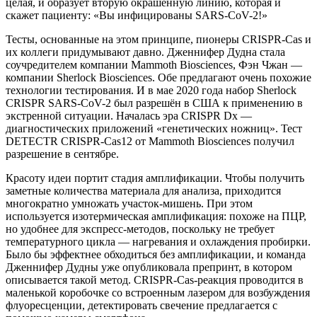
целая, и образует вторую окрашенную линию, которая и
скажет пациенту: «Вы инфицированы SARS-CoV-2!»
Тесты, основанные на этом принципе, пионеры CRISPR-Cas и
их коллеги придумывают давно. Дженнифер Дудна стала
соучредителем компании Mammoth Biosciences, Фэн Чжан —
компании Sherlock Biosciences. Обе предлагают очень похожие
технологии тестирования. И в мае 2020 года набор Sherlock
CRISPR SARS-CoV-2 был разрешён в США к применению в
экстренной ситуации. Началась эра CRISPR Dx —
диагностических приложений «генетических ножниц». Тест
DETECTR CRISPR-Cas12 от Mammoth Biosciences получил
разрешение в сентябре.
Красоту идеи портит стадия амплификации. Чтобы получить
заметные количества материала для анализа, приходится
многократно умножать участок-мишень. При этом
используется изотермическая амплификация: похоже на ПЦР,
но удобнее для экспресс-методов, поскольку не требует
температурного цикла — нагревания и охлаждения пробирки.
Было бы эффектнее обходиться без амплификации, и команда
Дженнифер Дудны уже опубликовала препринт, в котором
описывается такой метод. CRISPR-Cas-реакция проводится в
маленькой коробочке со встроенным лазером для возбуждения
флуоресценции, детектировать свечение предлагается с