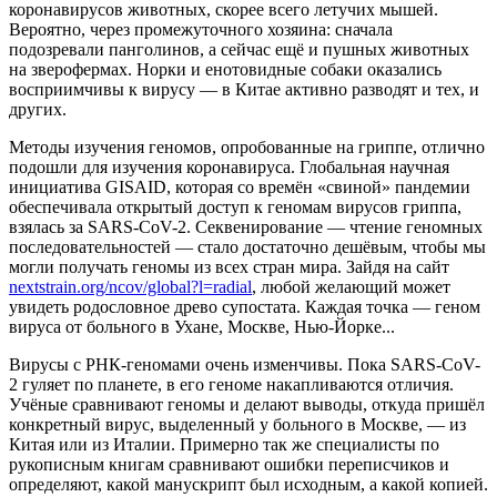
коронавирусов животных, скорее всего летучих мышей.
Вероятно, через промежуточного хозяина: сначала
подозревали панголинов, а сейчас ещё и пушных животных
на зверофермах. Норки и енотовидные собаки оказались
восприимчивы к вирусу — в Китае активно разводят и тех, и
других.
Методы изучения геномов, опробованные на гриппе, отлично
подошли для изучения коронавируса. Глобальная научная
инициатива GISAID, которая со времён «свиной» пандемии
обеспечивала открытый доступ к геномам вирусов гриппа,
взялась за SARS-CoV-2. Секвенирование — чтение геномных
последовательностей — стало достаточно дешёвым, чтобы мы
могли получать геномы из всех стран мира. Зайдя на сайт
nextstrain.org/ncov/global?l=radial
, любой желающий может
увидеть родословное древо супостата. Каждая точка — геном
вируса от больного в Ухане, Москве, Нью-Йорке...
Вирусы с РНК-геномами очень изменчивы. Пока SARS-CoV-
2 гуляет по планете, в его геноме накапливаются отличия.
Учёные сравнивают геномы и делают выводы, откуда пришёл
конкретный вирус, выделенный у больного в Москве, — из
Китая или из Италии. Примерно так же специалисты по
рукописным книгам сравнивают ошибки переписчиков и
определяют, какой манускрипт был исходным, а какой копией.