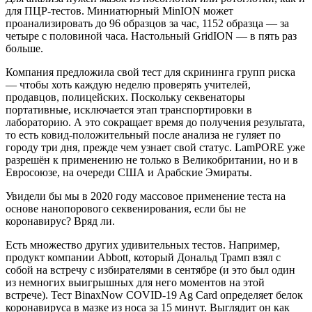
для ПЦР-тестов. Миниатюрный MinION может
проанализировать до 96 образцов за час, 1152 образца — за
четыре с половиной часа. Настольный GridION — в пять раз
больше.
Компания предложила свой тест для скрининга групп риска
— чтобы хоть каждую неделю проверять учителей,
продавцов, полицейских. Поскольку секвенаторы
портативные, исключается этап транспортировки в
лабораторию. А это сокращает время до получения результата,
то есть ковид-положительный после анализа не гуляет по
городу три дня, прежде чем узнает свой статус. LamPORE уже
разрешён к применению не только в Великобритании, но и в
Евросоюзе, на очереди США и Арабские Эмираты.
Увидели бы мы в 2020 году массовое применение теста на
основе нанопорового секвенирования, если бы не
коронавирус? Вряд ли.
Есть множество других удивительных тестов. Например,
продукт компании Abbott, который Дональд Трамп взял с
собой на встречу с избирателями в сентябре (и это был один
из немногих выигрышных для него моментов на этой
встрече). Тест BinaxNow COVID-19 Ag Card определяет белок
коронавируса в мазке из носа за 15 минут. Выглядит он как