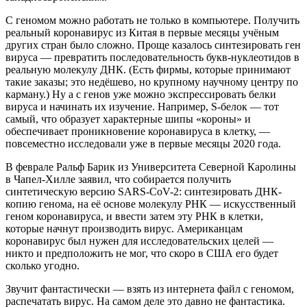
С геномом можно работать не только в компьютере. Получить
реальный коронавирус из Китая в первые месяцы учёным
других стран было сложно. Проще казалось синтезировать ген
вируса — превратить последовательность букв-нуклеотидов в
реальную молекулу ДНК. (Есть фирмы, которые принимают
такие заказы; это недёшево, но крупному научному центру по
карману.) Ну а с генов уже можно экспрессировать белки
вируса и начинать их изучение. Например, S-белок — тот
самый, что образует характерные шипы «короны» и
обеспечивает проникновение коронавируса в клетку, —
повсеместно исследовали уже в первые месяцы 2020 года.
В феврале Ральф Барик из Университета Северной Каролины
в Чапел-Хилле заявил, что собирается получить
синтетическую версию SARS-CoV-2: синтезировать ДНК-
копию генома, на её основе молекулу РНК — искусственный
геном коронавируса, и ввести затем эту РНК в клетки,
которые начнут производить вирус. Американцам
коронавирус был нужен для исследовательских целей —
никто и предположить не мог, что скоро в США его будет
сколько угодно.
Звучит фантастически — взять из интернета файл с геномом,
распечатать вирус. На самом деле это давно не фантастика.