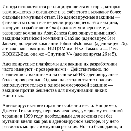
Иногда используются реплицирующиеся векторы, которые
размножаются в организме и за счёт этого вызывают более
сильный иммунный ответ. Но аденовирусные вакцины —
финалисты гонки все нереплицирующиеся. Это вакцина,
которую разработали в Оксфордском университете, а
развивает компания AstraZeneca (аденовирус шимпанзе),
вакцины китайской компании CanSino (аденовирус 5) и
Janssen, дочерней компании Johnson&Johnson (аденовирус 26),
а также наша вакцина НИЦЭМ им. Н.Ф. Гамалеи — Гам-
КОВИД-Вак, она же «Спутник V» (аденовирусы 26 и 5).
Аденовирусные платформы для вакцин их разработчики
часто именуют «проверенными». Действительно, по
сравнению с вакцинами на основе мРНК аденовирусные
более проверенные. Однако на сегодня эта технология
используется только в одной коммерческой вакцине —
вакцине против бешенства для иммунизации диких
животных.
Аденовирусным векторам не особенно везло. Например,
Джесси Гелсингеру, первому человеку, умершему от генной
терапии в 1999 году, необходимый для лечения ген без
мутации ввели как раз в аденовирусном векторе, и у него
развилась мощная иммунная реакция. Но это было давно, и