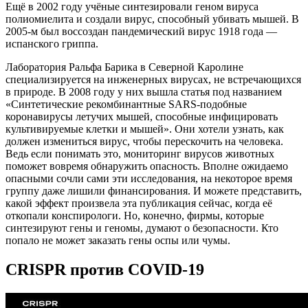
Ещё в 2002 году учёные синтезировали геном вируса
полиомиелита и создали вирус, способный убивать мышей. В
2005-м был воссоздан пандемический вирус 1918 года —
испанского гриппа.
Лаборатория Ральфа Барика в Северной Каролине
специализируется на инженерных вирусах, не встречающихся
в природе. В 2008 году у них вышла статья под названием
«Синтетические рекомбинантные SARS-подобные
коронавирусы летучих мышей, способные инфицировать
культивируемые клетки и мышей». Они хотели узнать, как
должен измениться вирус, чтобы перескочить на человека.
Ведь если понимать это, мониторинг вирусов животных
поможет вовремя обнаружить опасность. Вполне ожидаемо
опасными сочли сами эти исследования, на некоторое время
группу даже лишили финансирования. И можете представить,
какой эффект произвела эта публикация сейчас, когда её
откопали конспирологи. Но, конечно, фирмы, которые
синтезируют гены и геномы, думают о безопасности. Кто
попало не может заказать гены оспы или чумы.
CRISPR против COVID-19