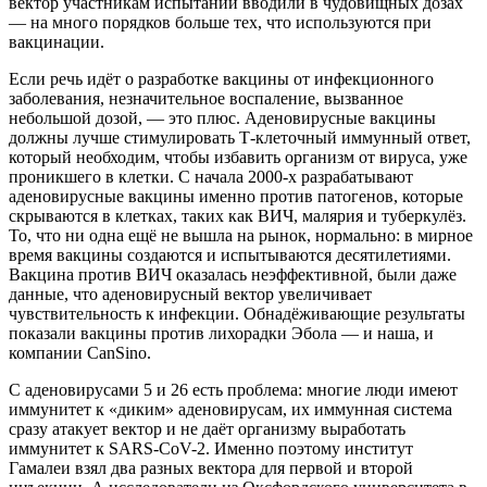
вектор участникам испытаний вводили в чудовищных дозах
— на много порядков больше тех, что используются при
вакцинации.
Если речь идёт о разработке вакцины от инфекционного
заболевания, незначительное воспаление, вызванное
небольшой дозой, — это плюс. Аденовирусные вакцины
должны лучше стимулировать Т-клеточный иммунный ответ,
который необходим, чтобы избавить организм от вируса, уже
проникшего в клетки. С начала 2000-х разрабатывают
аденовирусные вакцины именно против патогенов, которые
скрываются в клетках, таких как ВИЧ, малярия и туберкулёз.
То, что ни одна ещё не вышла на рынок, нормально: в мирное
время вакцины создаются и испытываются десятилетиями.
Вакцина против ВИЧ оказалась неэффективной, были даже
данные, что аденовирусный вектор увеличивает
чувствительность к инфекции. Обнадёживающие результаты
показали вакцины против лихорадки Эбола — и наша, и
компании CanSino.
С аденовирусами 5 и 26 есть проблема: многие люди имеют
иммунитет к «диким» аденовирусам, их иммунная система
сразу атакует вектор и не даёт организму выработать
иммунитет к SARS-CoV-2. Именно поэтому институт
Гамалеи взял два разных вектора для первой и второй