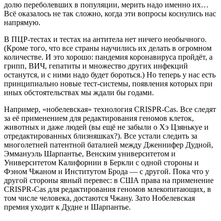
долю переболевших в популяции, мерить надо именно их…
Всё оказалось не так сложно, когда эти вопросы коснулись нас
напрямую.
В ПЦР-тестах и тестах на антитела нет ничего необычного.
(Кроме того, что все страны научились их делать в огромном
количестве. И это хорошо: пандемия коронавируса пройдёт, а
грипп, ВИЧ, гепатиты и множество других инфекций
останутся, и с ними надо будет бороться.) Но теперь у нас есть
принципиально новые тест-системы, появления которых при
иных обстоятельствах мы ждали бы годами.
Например, «нобелевская» технология CRISPR-Cas. Все следят
за её применением для редактирования геномов клеток,
животных и даже людей (вы ещё не забыли о Хэ Цзянькуе и
отредактированных близняшках?). Все устали следить за
многолетней патентной баталией между Дженнифер Дудной,
Эммануэль Шарпантье, Венским университетом и
Университетом Калифорнии в Беркли с одной стороны и
Фэном Чжаном и Институтом Брода — с другой. Пока что у
другой стороны явный перевес: в США права на применение
CRISPR-Cas для редактирования геномов млекопитающих, в
том числе человека, достаются Чжану. Зато Нобелевская
премия уходит к Дудне и Шарпантье.