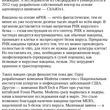
инъекции. А исследователи из Оксфордского университета в
2012 году разработали собственный вектор на основе
аденовируса шимпанзе — ChAdOx1.
Вакцины на основе мРНК — нечто фантастическое, тем не
менее их уже получили десятки тысяч людей во всём мире. В
организм доставляется только матричная РНК вирусного
белка — голая инструкция по его синтезу. РНК в липидных
частицах вводится внутримышечно, как обычные вакцины,
проникает в клетки и экспрессирует белок вируса. Прекрасны
РНК-вакцины прежде всего тем, что их можно производить
полностью in vitro, для этого не нужны даже культуры клеток!
Но поставлять их, увы, необходимо в замороженном виде,
лиофилизировать (превращать в сухой порошок), как
белковые и вирусные вакцины, нельзя. Это затрудняет
хранение и транспортировку.
Таких вакцин среди финалистов пока две. Одну
разрабатывает компания Moderna совместно с Национальным
институтом аллергии и инфекционных заболеваний США.
Другую — компании BioNTech и Pfizer при участии
китайской Fosun Pharma. Moderna сразу вырвалась в лидеры,
начав клинические исследования ещё в марте. Это стало
возможно благодаря наличию вакцины против MERS,
нацеленной на S-белок этого вируса. Маленькая замена — и
вот вам вакцина против нового коронавируса!