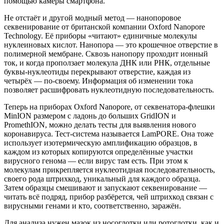
помощью камеры смартфона.
Не отстаёт и другой модный метод — нанопоровое
секвенирование от британской компании Oxford Nanopore
Technology. Её приборы «читают» единичные молекулы
нуклеиновых кислот. Нанопора — это крошечное отверстие в
полимерной мембране. Сквозь нанопору проходит ионный
ток, и когда проползает молекула ДНК или РНК, отдельные
буквы-нуклеотиды перекрывают отверстие, каждая из
четырёх — по-своему. Информация об изменении тока
позволяет расшифровать нуклеотидную последовательность.
Теперь на приборах Oxford Nanopore, от секвенатора-флешки
MinION размером с ладонь до больших GridION и
PromethION, можно делать тесты для выявления нового
коронавируса. Тест-система называется LamPORE. Она тоже
использует изотермическую амплификацию образцов, в
каждом из которых копируются определённые участки
вирусного генома — если вирус там есть. При этом к
молекулам прикрепляется нуклеотидная последовательность,
своего рода штрихкод, уникальный для каждого образца.
Затем образцы смешивают и запускают секвенирование —
читать всё подряд, прибор разбёрется, чей штрихкод связан с
вирусными генами и кто, соответственно, заражён.
Для анализа нужен мазок из носоглотки или ротоглотки, как и