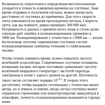
Возможность сверхточного определения местоположения
упирается в точность измерения времени на спутнике. Зная
время отправки и получения сигнала, можно вычислить
расстояние от спутника до приёмника. Для этого скорость
света умножается на время прохождения сигнала. Скорость
света, как вы помните, равна примерно 300 000 км/с.
Погрешность в данных о времени всего лишь в сотую долю
секунды даёт ошибку в позиционировании примерно в
3000 км. Позиционирование с точностью в ±3000 км — штука
бесполезная, поэтому современные спутники систем
позиционирования снабжены точными и стабильными
часами.
Чтобы точнее измерить время, нужно повысить частоту
колебаний осциллятора. Современные спутники оснащены
атомными часами, которые постоянно сравнивают частоту
колебаний кварцевого генератора с частотой перехода
электронов в атоме с одного уровня на другой. Неточность
-13
таких часов составляет порядка 10
. В теории этого
достаточно, чтобы выдавать геолокацию с точностью менее
метра, но в земных условиях, когда сигнал спутника может
отражаться строениями или неконтролируемо замедляться в
атмосфере, точность позиционирования оказывается гораздо
ниже.