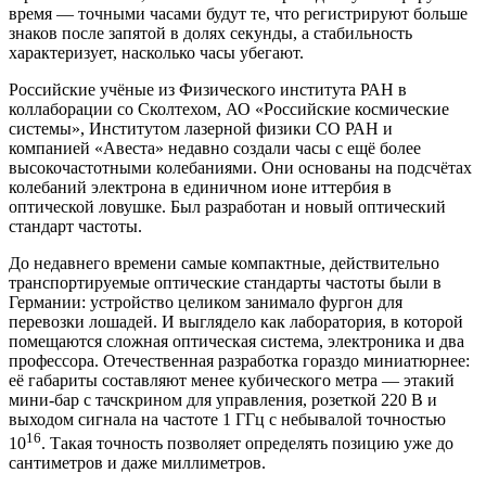
время — точными часами будут те, что регистрируют больше
знаков после запятой в долях секунды, а стабильность
характеризует, насколько часы убегают.
Российские учёные из Физического института РАН в
коллаборации со Сколтехом, АО «Российские космические
системы», Институтом лазерной физики СО РАН и
компанией «Авеста» недавно создали часы с ещё более
высокочастотными колебаниями. Они основаны на подсчётах
колебаний электрона в единичном ионе иттербия в
оптической ловушке. Был разработан и новый оптический
стандарт частоты.
До недавнего времени самые компактные, действительно
транспортируемые оптические стандарты частоты были в
Германии: устройство целиком занимало фургон для
перевозки лошадей. И выглядело как лаборатория, в которой
помещаются сложная оптическая система, электроника и два
профессора. Отечественная разработка гораздо миниатюрнее:
её габариты составляют менее кубического метра — этакий
мини-бар с тачскрином для управления, розеткой 220 В и
выходом сигнала на частоте 1 ГГц с небывалой точностью
16
10
. Такая точность позволяет определять позицию уже до
сантиметров и даже миллиметров.