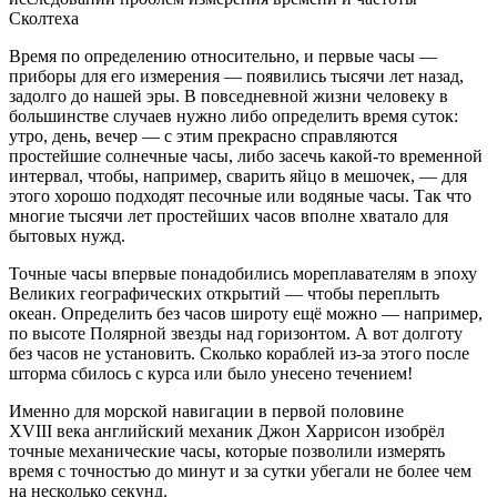
Сколтеха
Время по определению относительно, и первые часы —
приборы для его измерения — появились тысячи лет назад,
задолго до нашей эры. В повседневной жизни человеку в
большинстве случаев нужно либо определить время суток:
утро, день, вечер — с этим прекрасно справляются
простейшие солнечные часы, либо засечь какой-то временной
интервал, чтобы, например, сварить яйцо в мешочек, — для
этого хорошо подходят песочные или водяные часы. Так что
многие тысячи лет простейших часов вполне хватало для
бытовых нужд.
Точные часы впервые понадобились мореплавателям в эпоху
Великих географических открытий — чтобы переплыть
океан. Определить без часов широту ещё можно — например,
по высоте Полярной звезды над горизонтом. А вот долготу
без часов не установить. Сколько кораблей из-за этого после
шторма сбилось с курса или было унесено течением!
Именно для морской навигации в первой половине
XVIII века английский механик Джон Харрисон изобрёл
точные механические часы, которые позволили измерять
время с точностью до минут и за сутки убегали не более чем
на несколько секунд.