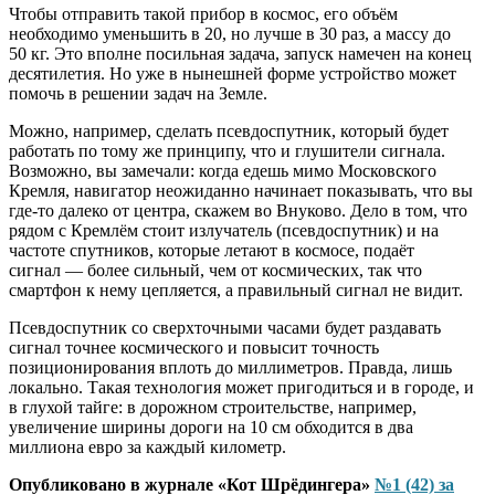
Чтобы отправить такой прибор в космос, его объём
необходимо уменьшить в 20, но лучше в 30 раз, а массу до
50 кг. Это вполне посильная задача, запуск намечен на конец
десятилетия. Но уже в нынешней форме устройство может
помочь в решении задач на Земле.
Можно, например, сделать псевдоспутник, который будет
работать по тому же принципу, что и глушители сигнала.
Возможно, вы замечали: когда едешь мимо Московского
Кремля, навигатор неожиданно начинает показывать, что вы
где-то далеко от центра, скажем во Внуково. Дело в том, что
рядом с Кремлём стоит излучатель (псевдоспутник) и на
частоте спутников, которые летают в космосе, подаёт
сигнал — более сильный, чем от космических, так что
смартфон к нему цепляется, а правильный сигнал не видит.
Псевдоспутник со сверхточными часами будет раздавать
сигнал точнее космического и повысит точность
позиционирования вплоть до миллиметров. Правда, лишь
локально. Такая технология может пригодиться и в городе, и
в глухой тайге: в дорожном строительстве, например,
увеличение ширины дороги на 10 см обходится в два
миллиона евро за каждый километр.
Опубликовано в журнале «Кот Шрёдингера»
№1 (42) за