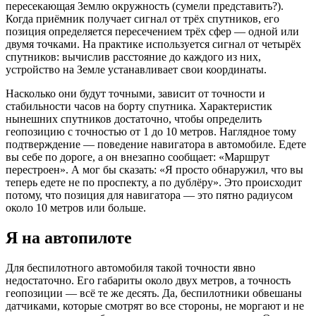
пересекающая Землю окружность (сумели представить?).
Когда приёмник получает сигнал от трёх спутников, его
позиция определяется пересечением трёх сфер — одной или
двумя точками. На практике используется сигнал от четырёх
спутников: вычислив расстояние до каждого из них,
устройство на Земле устанавливает свои координаты.
Насколько они будут точными, зависит от точности и
стабильности часов на борту спутника. Характеристик
нынешних спутников достаточно, чтобы определить
геопозицию с точностью от 1 до 10 метров. Наглядное тому
подтверждение — поведение навигатора в автомобиле. Едете
вы себе по дороге, а он внезапно сообщает: «Маршрут
перестроен». А мог бы сказать: «Я просто обнаружил, что вы
теперь едете не по проспекту, а по дублёру». Это происходит
потому, что позиция для навигатора — это пятно радиусом
около 10 метров или больше.
Я на автопилоте
Для беспилотного автомобиля такой точности явно
недостаточно. Его габариты около двух метров, а точность
геопозиции — всё те же десять. Да, беспилотники обвешаны
датчиками, которые смотрят во все стороны, не моргают и не