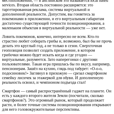
местоположении, — в английском это называется local based
services. Вторая область постоянно расширяется: это
таргетированная реклама, системы виртуальной и
дополненной реальности. Допустим, вы гоняетесь за
покемонами в приложении, и его виртуальным габаритам
достаточно существующей точности позиционирования, а
маленьким объектам в виртуальной реальности — уже нет.
Ловить покемонов, конечно, интересно не всем. Кто-то
страстно любит собирать грибы и, возможно, был бы не прочь
делать это круглый год, а не только в сезон. Сверхточная
геопозиция позволит создать приложение, в котором
грибочки можно будет искать когда и где угодно —
виртуальные, разумеется. Зато наперегонки с другими
пользователями. Такая игра пришлась бы по вкусу, например,
пенсионерам. Зашёл на кухню, глядь под табурет: «О-о-о,
подосиновик!» Заглянул в прихожую — срезал смартфоном
семейку лисичек за этажеркой для обуви. И дополненную
реальность освоил, и чемпионом подъезда стал!
Смартфон — самый распространённый гаджет на планете. Он
есть у каждого второго жителя Земли (посчитали, сколько
смартфонов?). Это огромный рынок, который продолжает
расти, и более точные системы позиционирования открывают
для него головокружительные перспективы.