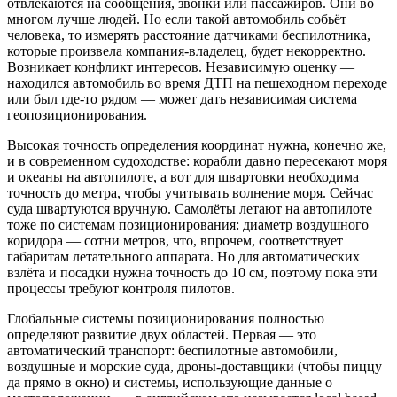
отвлекаются на сообщения, звонки или пассажиров. Они во
многом лучше людей. Но если такой автомобиль собьёт
человека, то измерять расстояние датчиками беспилотника,
которые произвела компания-владелец, будет некорректно.
Возникает конфликт интересов. Независимую оценку —
находился автомобиль во время ДТП на пешеходном переходе
или был где-то рядом — может дать независимая система
геопозиционирования.
Высокая точность определения координат нужна, конечно же,
и в современном судоходстве: корабли давно пересекают моря
и океаны на автопилоте, а вот для швартовки необходима
точность до метра, чтобы учитывать волнение моря. Сейчас
суда швартуются вручную. Самолёты летают на автопилоте
тоже по системам позиционирования: диаметр воздушного
коридора — сотни метров, что, впрочем, соответствует
габаритам летательного аппарата. Но для автоматических
взлёта и посадки нужна точность до 10 см, поэтому пока эти
процессы требуют контроля пилотов.
Глобальные системы позиционирования полностью
определяют развитие двух областей. Первая — это
автоматический транспорт: беспилотные автомобили,
воздушные и морские суда, дроны-доставщики (чтобы пиццу
да прямо в окно) и системы, использующие данные о