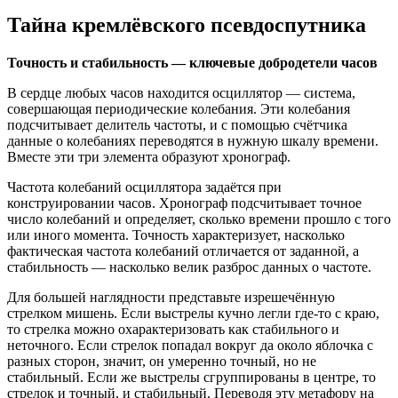
Тайна кремлёвского псевдоспутника
Точность и стабильность — ключевые добродетели часов
В сердце любых часов находится осциллятор — система,
совершающая периодические колебания. Эти колебания
подсчитывает делитель частоты, и с помощью счётчика
данные о колебаниях переводятся в нужную шкалу времени.
Вместе эти три элемента образуют хронограф.
Частота колебаний осциллятора задаётся при
конструировании часов. Хронограф подсчитывает точное
число колебаний и определяет, сколько времени прошло с того
или иного момента. Точность характеризует, насколько
фактическая частота колебаний отличается от заданной, а
стабильность — насколько велик разброс данных о частоте.
Для большей наглядности представьте изрешечённую
стрелком мишень. Если выстрелы кучно легли где-то с краю,
то стрелка можно охарактеризовать как стабильного и
неточного. Если стрелок попадал вокруг да около яблочка с
разных сторон, значит, он умеренно точный, но не
стабильный. Если же выстрелы сгруппированы в центре, то
стрелок и точный, и стабильный. Переводя эту метафору на