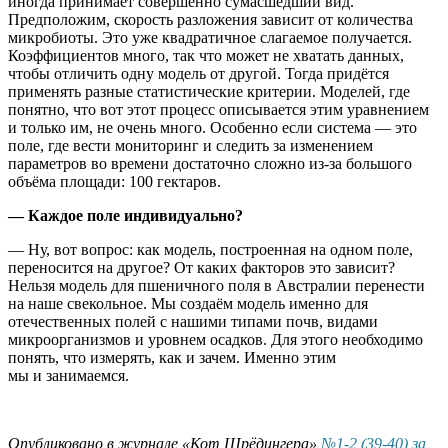
иногда принимает совершенно сумасшедший вид.
Предположим, скорость разложения зависит от количества
микробиоты. Это уже квадратичное слагаемое получается.
Коэффициентов много, так что может не хватать данных,
чтобы отличить одну модель от другой. Тогда придётся
применять разные статистические критерии. Моделей, где
понятно, что вот этот процесс описывается этим уравнением
и только им, не очень много. Особенно если система — это
поле, где вести мониторинг и следить за изменением
параметров во времени достаточно сложно из-за большого
объёма площади: 100 гектаров.
— Каждое поле индивидуально?
— Ну, вот вопрос: как модель, построенная на одном поле,
переносится на другое? От каких факторов это зависит?
Нельзя модель для пшеничного поля в Австралии перенести
на наше свекольное. Мы создаём модель именно для
отечественных полей с нашими типами почв, видами
микроорганизмов и уровнем осадков. Для этого необходимо
понять, что измерять, как и зачем. Именно этим
мы и занимаемся.
Опубликовано в журнале «Кот Шрёдингера»
№1-2 (39-40) за