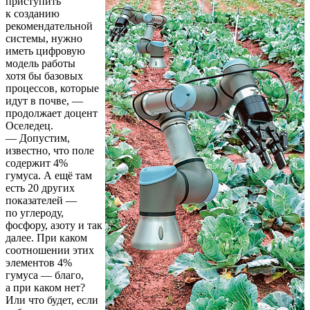
приступить
к созданию
рекомендательной
системы, нужно
иметь цифровую
модель работы
хотя бы базовых
процессов, которые
идут в почве, —
продолжает доцент
Оселедец.
— Допустим,
известно, что поле
содержит 4%
гумуса. А ещё там
есть 20 других
показателей —
по углероду,
фосфору, азоту и так
далее. При каком
соотношении этих
элементов 4%
гумуса — благо,
а при каком нет?
Или что будет, если