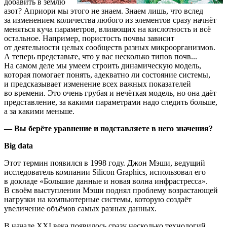
добавить в землю
азот? Априори мы этого не знаем. Знаем лишь, что вслед
за изменением количества любого из элементов сразу начнёт
меняться куча параметров, влияющих на кислотность и всё
остальное. Например, пористость почвы зависит
от деятельности целых сообществ разных микроорганизмов.
А теперь представьте, что у вас несколько типов почв...
На самом деле мы умеем строить динамическую модель,
которая помогает понять, адекватно ли состояние системы,
и предсказывает изменение всех важных показателей
во времени. Это очень грубая и нечёткая модель, но она даёт
представление, за какими параметрами надо следить больше,
а за какими меньше.
— Вы берёте уравнение и подставляете в него значения?
Big data
Этот термин появился в 1998 году. Джон Мэши, ведущий
исследователь компании Silicon Graphics, использовал его
в докладе «Большие данные и новая волна инфрастресса».
В своём выступлении Мэши поднял проблему возрастающей
нагрузки на компьютерные системы, которую создаёт
увеличение объёмов самых разных данных.
В начале XXI века появилось сразу несколько технологий,