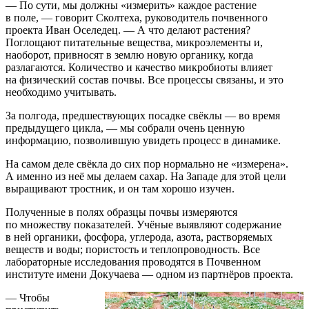
— По сути, мы должны «измерить» каждое растение
в поле, — говорит Сколтеха, руководитель почвенного
проекта Иван Оселедец. — А что делают растения?
Поглощают питательные вещества, микроэлементы и,
наоборот, привносят в землю новую органику, когда
разлагаются. Количество и качество микробиоты влияет
на физический состав почвы. Все процессы связаны, и это
необходимо учитывать.
За полгода, предшествующих посадке свёклы — во время
предыдущего цикла, — мы собрали очень ценную
информацию, позволившую увидеть процесс в динамике.
На самом деле свёкла до сих пор нормально не «измерена».
А именно из неё мы делаем сахар. На Западе для этой цели
выращивают тростник, и он там хорошо изучен.
Полученные в полях образцы почвы измеряются
по множеству показателей. Учёные выявляют содержание
в ней органики, фосфора, углерода, азота, растворяемых
веществ и воды; пористость и теплопроводность. Все
лабораторные исследования проводятся в Почвенном
институте имени Докучаева — одном из партнёров проекта.
— Чтобы