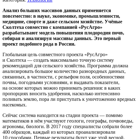
Анализ больших массивов данных применяется
повсеместно: в науке, экономике, промышленности,
медицине, спорте и даже сельском хозяйстве. Учёные
Сколтеха совместно с компанией «РусАгро»
разрабатывают модель повышения плодородия почв,
собирая и анализируя массивы данных. Это первый
проект подобного рода в России.
Глобальная цель совместного проекта «РусАгро»
и Сколтеха — создать максимально точную систему
рекомендаций для сельского хозяйства. Программа должна
анализировать большое количество разнородных данных,
связанных, в частности, с рельефом поля, особенностями
почвы, погодными условиями, и выдавать показатели,
на основе которых можно принимать решения: в каких
пропорциях вносить удобрения, насколько интенсивно
поливать землю, пора ли приступать к уничтожению вредных
насекомых.
Сейчас система находится на стадии проекта — помимо
математиков в нём участвуют геологи, географы, почвоведы,
агрономы, биологи. В 2017 году специалисты собрали более
400 образцов, каждый из которых проанализировали
10 способами. Первые результаты будут уже этой весной.