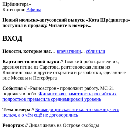
Шрёдингера»
Категория:
Афиша
Новый июльско-авгусовский выпуск «Кота Шрёдингера»
поступил в продажу. Читайте в номере...
ВХОД
Новости, которые нас
…
впечатлили
...
сблизили
Карта нестоличной науки //
Томский робот-​разведчик,
древняя птица из Саратова, рентгеновская линза из
Калининграда и другие открытия и разработки, сделанные
вне Москвы и Петербурга
События //
«Радиоастрон» продолжит работу. МС‑21
поднялся в небо.
Финансовая грамотность российских
подростков превысила среднемировой уровень
Тема номера //
Биомедицинская этика: что можно, чего
нельзя, а о чём ещё не договорились
Репортаж //
Дикая жизнь на Острове свободы