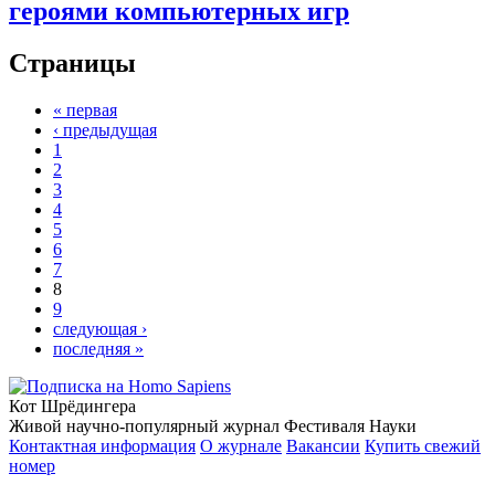
героями компьютерных игр
Страницы
« первая
‹ предыдущая
1
2
3
4
5
6
7
8
9
следующая ›
последняя »
Кот Шрёдингера
Живой научно-популярный журнал Фестиваля Науки
Контактная информация
О журнале
Вакансии
Купить свежий
номер