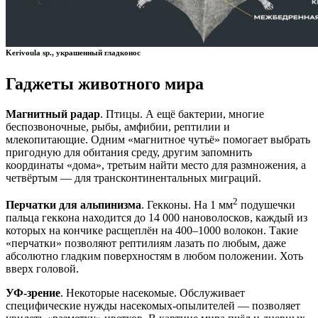
Kerivoula sp., украшенный гладконос
Гаджеты животного мира
Магнитный радар
. Птицы. А ещё бактерии, многие
беспозвоночные, рыбы, амфибии, рептилии и
млекопитающие. Одним «магнитное чутьё» помогает выбрать
пригодную для обитания среду, другим запомнить
координаты «дома», третьим найти место для размножения, а
четвёртым — для трансконтинентальных миграций.
2
Перчатки для альпинизма
. Гекконы. На 1 мм
подушечки
пальца геккона находится до 14 000 нановолосков, каждый из
которых на кончике расщеплён на 400–1000 волокон. Такие
«перчатки» позволяют рептилиям лазать по любым, даже
абсолютно гладким поверхностям в любом положении. Хоть
вверх головой.
УФ-зрение
. Некоторые насекомые. Обслуживает
специфические нужды насекомых-опылителей — позволяет