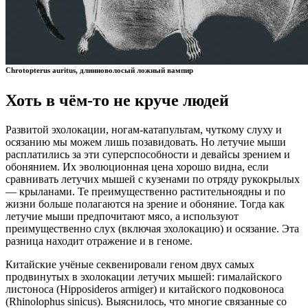
Chrotopterus auritus, длинноволосый ложный вампир
Хоть в чём-то не круче людей
Развитой эхолокации, ногам-катапультам, чуткому слуху и
осязанию мы можем лишь позавидовать. Но летучие мыши
расплатились за эти суперспособности и девайсы зрением и
обонянием. Их эволюционная цена хорошо видна, если
сравнивать летучих мышей с кузенами по отряду рукокрылых
— крыланами. Те преимущественно растительноядны и по
жизни больше полагаются на зрение и обоняние. Тогда как
летучие мыши предпочитают мясо, а используют
преимущественно слух (включая эхолокацию) и осязание. Эта
разница находит отражение и в геноме.
Китайские учёные секвенировали геном двух самых
продвинутых в эхолокации летучих мышей: гималайского
листоноса (Hipposideros armiger) и китайского подковоноса
(Rhinolophus sinicus). Выяснилось, что многие связанные со