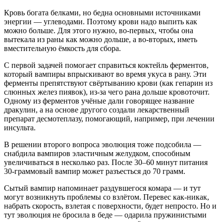
Кровь богата белками, но бедна основными источниками
энергии — углеводами. Поэтому крови надо выпить как
можно больше. Для этого нужно, во-первых, чтобы она
вытекала из раны как можно дольше, а во-вторых, иметь
вместительную ёмкость для сбора.
С первой задачей помогает справиться коктейль ферментов,
который вампиры впрыскивают во время укуса в рану. Эти
ферменты препятствуют свёртыванию крови (как гепарин из
слюнных желез пиявок), из-за чего рана дольше кровоточит.
Одному из ферментов учёные дали говорящее название
дракулин, а на основе другого создали лекарственный
препарат десмотеплазу, помогающий, например, при лечении
инсульта.
В решении второго вопроса эволюция тоже подсобила —
снабдила вампиров эластичным желудком, способным
увеличиваться в несколько раз. После 30–60 минут питания
30-граммовый вампир может разъесться до 70 грамм.
Сытый вампир напоминает раздувшегося комара — и тут
могут возникнуть проблемы со взлётом. Перевес как-никак,
набрать скорость, взлетая с поверхности, будет непросто. Но и
тут эволюция не бросила в беде — одарила пружинистыми