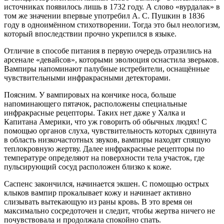
источниках появилось лишь в 1732 году. А слово «вурдалак» в
том же значении впервые употребил А. С. Пушкин в 1836
году в одноимённом стихотворении. Тогда это был неологизм,
который впоследствии прочно укрепился в языке.
Отличие в способе питания в первую очередь отразились на
арсенале «девайсов», которыми эволюция оснастила зверьков.
Вампиры напоминают палубные истребители, оснащённые
чувствительными инфракрасными детекторами.
Поясним. У вампировых на кончике носа, больше
напоминающего пятачок, расположены специальные
инфракрасные рецепторы. Таких нет даже у Халка и
Капитана Америки, что уж говорить об обычных людях! С
помощью органов слуха, чувствительность которых сдвинута
в область низкочастотных звуков, вампиры находят спящую
теплокровную жертву. Далее инфракрасные рецепторы по
температуре определяют на поверхности тела участок, где
пульсирующий сосуд расположен близко к коже.
Саспенс закончился, начинается экшен. С помощью острых
клыков вампир прокалывает кожу и начинает активно
слизывать вытекающую из раны кровь. В это время он
максимально сосредоточен и следит, чтобы жертва ничего не
почувствовала и продолжала спокойно спать.