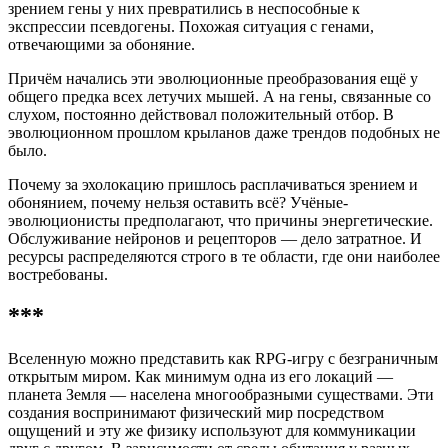
зрением гены у них превратились в неспособные к
экспрессии псевдогены. Похожая ситуация с генами,
отвечающими за обоняние.
Причём начались эти эволюционные преобразования ещё у
общего предка всех летучих мышей. А на гены, связанные со
слухом, постоянно действовал положительный отбор. В
эволюционном прошлом крыланов даже трендов подобных не
было.
Почему за эхолокацию пришлось расплачиваться зрением и
обонянием, почему нельзя оставить всё? Учёные-
эволюционисты предполагают, что причины энергетические.
Обслуживание нейронов и рецепторов — дело затратное. И
ресурсы распределяются строго в те области, где они наиболее
востребованы.
***
Вселенную можно представить как RPG-игру с безграничным
открытым миром. Как минимум одна из его локаций —
планета Земля — населена многообразными существами. Эти
создания воспринимают физический мир посредством
ощущений и эту же физику используют для коммуникации