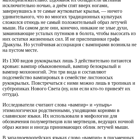
исключительно ночью, а днём спят вверх ногами,
завернувшись в те самые жутковатые крылья, — ничего
удивительного, что во многих традиционных культурах
сложился отнюдь не самый положительный образ летучей
мыши. На самом деле они, конечно, никакие не злые духи,
заманивающие усталых путников в болота, чтобы высосать из
них остатки жизненных сил. И не приспешники графа
Дракулы. Но устойчивая ассоциация с вампирами возникла не
на пустом месте.
Из 1300 видов рукокрылых лишь 3 действительно питаются
кровью: вампир обыкновенный, вампир белокрылый и
вампир мохноногий. Эти три вида и составляют
подсемейство вампировых в семействе листоносых
рукокрылых. Повстречаться с ними можно лишь в тропиках и
субтропиках Нового Света (ну, или если кто-то привезёт их
оттуда).
Исследователи считают слова «вампир» и «упырь»
этимологически родственными, уходящими корнями в
славянские языки. Их использовали в мифологии для
обозначения полумертвецов или мертвецов, ведущих ночной
образ жизни и иногда принимающих облик летучей мыши.
В западноевропейских языках слово «вампир» в письменных