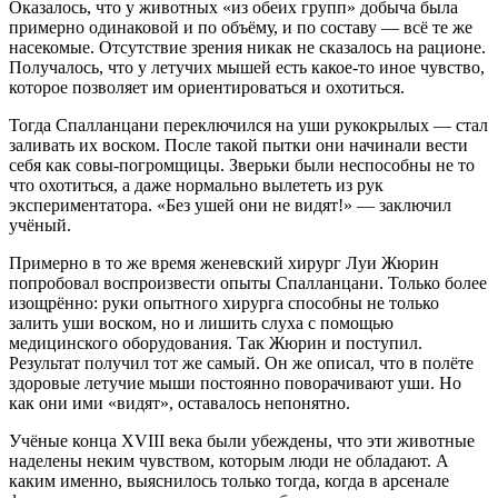
Оказалось, что у животных «из обеих групп» добыча была
примерно одинаковой и по объёму, и по составу — всё те же
насекомые. Отсутствие зрения никак не сказалось на рационе.
Получалось, что у летучих мышей есть какое-то иное чувство,
которое позволяет им ориентироваться и охотиться.
Тогда Спалланцани переключился на уши рукокрылых — стал
заливать их воском. После такой пытки они начинали вести
себя как совы-погромщицы. Зверьки были неспособны не то
что охотиться, а даже нормально вылететь из рук
экспериментатора. «Без ушей они не видят!» — заключил
учёный.
Примерно в то же время женевский хирург Луи Жюрин
попробовал воспроизвести опыты Спалланцани. Только более
изощрённо: руки опытного хирурга способны не только
залить уши воском, но и лишить слуха с помощью
медицинского оборудования. Так Жюрин и поступил.
Результат получил тот же самый. Он же описал, что в полёте
здоровые летучие мыши постоянно поворачивают уши. Но
как они ими «видят», оставалось непонятно.
Учёные конца XVIII века были убеждены, что эти животные
наделены неким чувством, которым люди не обладают. А
каким именно, выяснилось только тогда, когда в арсенале