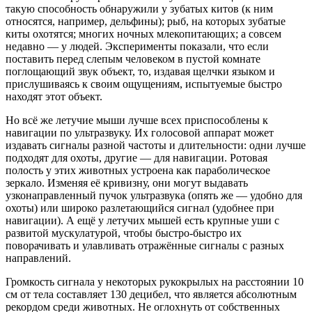
такую способность обнаружили у зубатых китов (к ним
относятся, например, дельфины); рыб, на которых зубатые
киты охотятся; многих ночных млекопитающих; а совсем
недавно — у людей. Эксперименты показали, что если
поставить перед слепым человеком в пустой комнате
поглощающий звук объект, то, издавая щелчки языком и
прислушиваясь к своим ощущениям, испытуемые быстро
находят этот объект.
Но всё же летучие мыши лучше всех приспособлены к
навигации по ультразвуку. Их голосовой аппарат может
издавать сигналы разной частоты и длительности: одни лучше
подходят для охоты, другие — для навигации. Ротовая
полость у этих животных устроена как параболическое
зеркало. Изменяя её кривизну, они могут выдавать
узконаправленный пучок ультразвука (опять же — удобно для
охоты) или широко разлетающийся сигнал (удобнее при
навигации). А ещё у летучих мышей есть крупные уши с
развитой мускулатурой, чтобы быстро-быстро их
поворачивать и улавливать отражённые сигналы с разных
направлений.
Громкость сигнала у некоторых рукокрылых на расстоянии 10
см от тела составляет 130 децибел, что является абсолютным
рекордом среди животных. Не оглохнуть от собственных