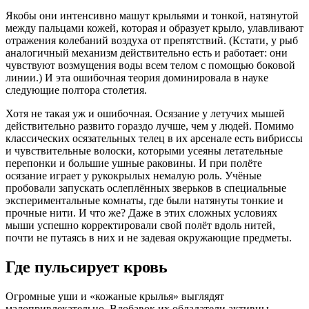
Якобы они интенсивно машут крыльями и тонкой, натянутой
между пальцами кожей, которая и образует крыло, улавливают
отражения колебаний воздуха от препятствий. (Кстати, у рыб
аналогичный механизм действительно есть и работает: они
чувствуют возмущения воды всем телом с помощью боковой
линии.) И эта ошибочная теория доминировала в науке
следующие полтора столетия.
Хотя не такая уж и ошибочная. Осязание у летучих мышей
действительно развито гораздо лучше, чем у людей. Помимо
классических осязательных телец в их арсенале есть вибриссы
и чувствительные волоски, которыми усеяны летательные
перепонки и большие ушные раковины. И при полёте
осязание играет у рукокрылых немалую роль. Учёные
пробовали запускать ослеплённых зверьков в специальные
экспериментальные комнаты, где были натянуты тонкие и
прочные нити. И что же? Даже в этих сложных условиях
мыши успешно корректировали свой полёт вдоль нитей,
почти не путаясь в них и не задевая окружающие предметы.
Где пульсирует кровь
Огромные уши и «кожаные крылья» выглядят
малопривлекательно. Вдобавок их обладатели активны