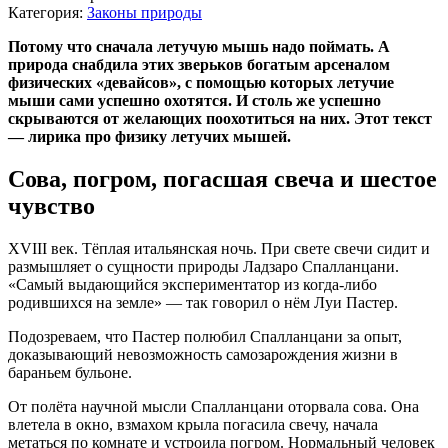
Категория:
Законы природы
Потому что сначала летучую мышь надо поймать. А
природа снабдила этих зверьков богатым арсеналом
физических «девайсов», с помощью которых летучие
мыши сами успешно охотятся. И столь же успешно
скрываются от желающих поохотиться на них. Этот текст
— лирика про физику летучих мышей.
Сова, погром, погасшая свеча и шестое
чувство
XVIII век. Тёплая итальянская ночь. При свете свечи сидит и
размышляет о сущности природы Ладзаро Спалланцани.
«Самый выдающийся экспериментатор из когда-либо
родившихся на земле» — так говорил о нём Луи Пастер.
Подозреваем, что Пастер полюбил Спалланцани за опыт,
доказывающий невозможность самозарождения жизни в
бараньем бульоне.
От полёта научной мысли Спалланцани оторвала сова. Она
влетела в окно, взмахом крыла погасила свечу, начала
метаться по комнате и устроила погром. Нормальный человек