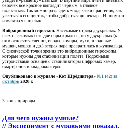
увидеть «разметку» цветков. В картине мира пчёл и дневных
бабочек всё красное выглядит чёрным, а гладкое —
полосатым. Так можно разглядеть «подсказки» растения, как
усесться в его цветок, чтобы добраться до нектара. И попутно
измазаться в пыльце.
Вибрационный гироскоп
. Насекомые отряда двукрылых. У
всех насекомых есть две пары крыльев, но у двукрылых (к
ним относятся слепни, оводы, комары, мухи, плодовые
мушки, мошки и др.) вторая пара превратилась в жужжальца.
С физической точки зрения это вибрационные гироскопы,
которые нужны для стабилизации полёта. Подобными
устройствами оснащены стабилизаторы цифровых камер,
смартфонов и квадрокоптеры.
Опубликовано в журнале «Кот Шрёдингера»
№1 (42) за
октябрь
2020 г.
Законы природы
Для чего нужны умные?
// Эксперимент с муравьями показал,