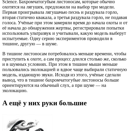
Science. Бахромчатогубым листоносам, которые обычно
охотятся на лягушек, предложили на выбор три модели.
Первая проигрывала лягушачью песнь и раздувала горло,
вторая статично квакала, а третья раздувала горло, не подавая
голоса. Учёные при этом замеряли время до начала охоты и от
её начала до обнаружения жертвы, регистрировали попытки
использовать ультразвук и учитывали, какую модель выберут
испытуемые. Одну серию экспериментов проводили в
тишине, другую — в шуме.
В тишине листоносам потребовалось меньше времени, чтобы
приступить к охоте, а сам процесс длился столько же, сколько
и в шумных условиях. При этом в тишине мыши меньше
пользовались эхолокацией и вдвое чаще выбирали статичную
модель, издающую звуки. Исходя из этого, учёные сделали
вывод, что в тишине бахромчатогубые листоносы больше
ориентируются на обычный слух, а при шуме — на
эхолокацию.
А ещё у них руки большие