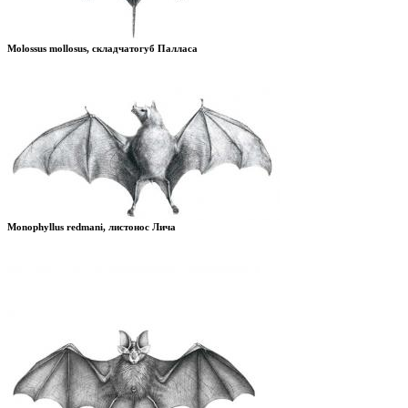
Molossus mollosus, складчатогуб Палласа
Monophyllus redmani, листонос Лича