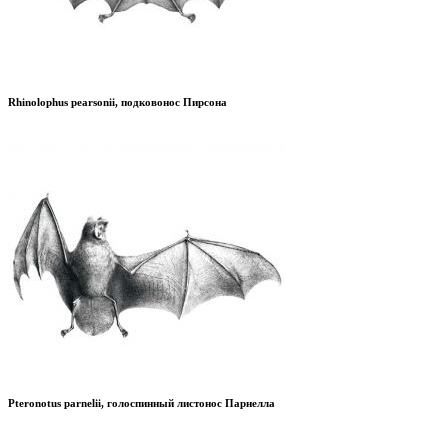
Rhinolophus pearsonii, подковонос Пирсона
Pteronotus parnelii, голоспинный листонос Парнелла