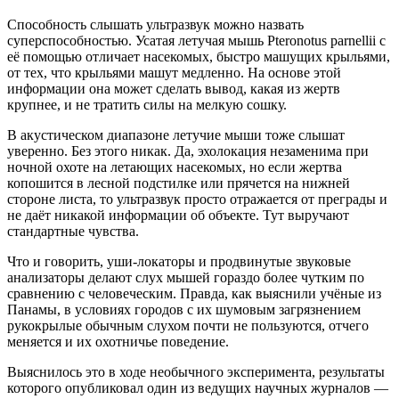
Способность слышать ультразвук можно назвать
суперспособностью. Усатая летучая мышь Pteronotus parnellii с
её помощью отличает насекомых, быстро машущих крыльями,
от тех, что крыльями машут медленно. На основе этой
информации она может сделать вывод, какая из жертв
крупнее, и не тратить силы на мелкую сошку.
В акустическом диапазоне летучие мыши тоже слышат
уверенно. Без этого никак. Да, эхолокация незаменима при
ночной охоте на летающих насекомых, но если жертва
копошится в лесной подстилке или прячется на нижней
стороне листа, то ультразвук просто отражается от преграды и
не даёт никакой информации об объекте. Тут выручают
стандартные чувства.
Что и говорить, уши-локаторы и продвинутые звуковые
анализаторы делают слух мышей гораздо более чутким по
сравнению с человеческим. Правда, как выяснили учёные из
Панамы, в условиях городов с их шумовым загрязнением
рукокрылые обычным слухом почти не пользуются, отчего
меняется и их охотничье поведение.
Выяснилось это в ходе необычного эксперимента, результаты
которого опубликовал один из ведущих научных журналов —