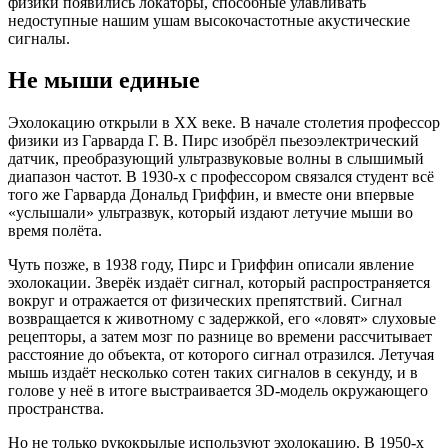
физики появились локаторы, способные улавливать
недоступные нашим ушам высокочастотные акустические
сигналы.
Не мыши единые
Эхолокацию открыли в XX веке. В начале столетия профессор
физики из Гарварда Г. В. Пирс изобрёл пьезоэлектрический
датчик, преобразующий ультразвуковые волны в слышимый
диапазон частот. В 1930-х с профессором связался студент всё
того же Гарварда Дональд Гриффин, и вместе они впервые
«услышали» ультразвук, который издают летучие мыши во
время полёта.
Чуть позже, в 1938 году, Пирс и Гриффин описали явление
эхолокации. Зверёк издаёт сигнал, который распространяется
вокруг и отражается от физических препятствий. Сигнал
возвращается к животному с задержкой, его «ловят» слуховые
рецепторы, а затем мозг по разнице во времени рассчитывает
расстояние до объекта, от которого сигнал отразился. Летучая
мышь издаёт несколько сотен таких сигналов в секунду, и в
голове у неё в итоге выстраивается 3D-модель окружающего
пространства.
Но не только рукокрылые используют эхолокацию. В 1950-х