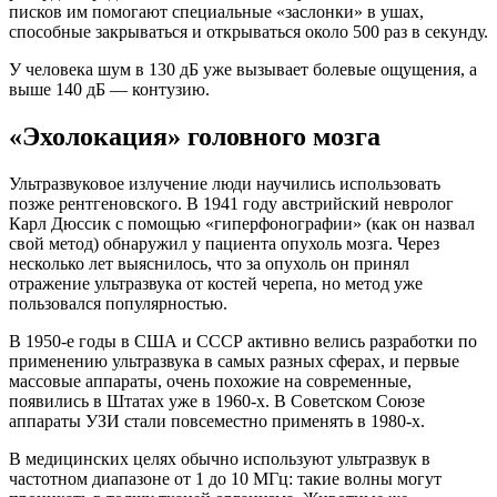
писков им помогают специальные «заслонки» в ушах,
способные закрываться и открываться около 500 раз в секунду.
У человека шум в 130 дБ уже вызывает болевые ощущения, а
выше 140 дБ — контузию.
«Эхолокация» головного мозга
Ультразвуковое излучение люди научились использовать
позже рентгеновского. В 1941 году австрийский невролог
Карл Дюссик с помощью «гиперфонографии» (как он назвал
свой метод) обнаружил у пациента опухоль мозга. Через
несколько лет выяснилось, что за опухоль он принял
отражение ультразвука от костей черепа, но метод уже
пользовался популярностью.
В 1950-е годы в США и СССР активно велись разработки по
применению ультразвука в самых разных сферах, и первые
массовые аппараты, очень похожие на современные,
появились в Штатах уже в 1960-х. В Советском Союзе
аппараты УЗИ стали повсеместно применять в 1980‑х.
В медицинских целях обычно используют ультразвук в
частотном диапазоне от 1 до 10 МГц: такие волны могут