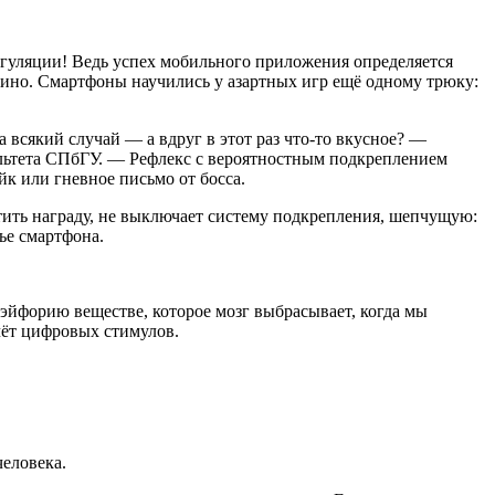
гуляции! Ведь успех мобильного приложения определяется
азино. Смартфоны научились у азартных игр ещё одному трюку:
а всякий случай — а вдруг в этот раз что-то вкусное? —
льтета СПбГУ. — Рефлекс с вероятностным подкреплением
йк или гневное письмо от босса.
тить награду, не выключает систему подкрепления, шепчущую:
нье смартфона.
йфорию веществе, которое мозг выбрасывает, когда мы
чёт цифровых стимулов.
человека.