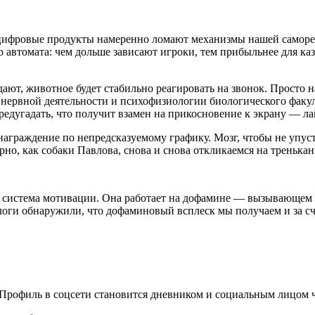
е цифровые продукты намеренно ломают механизмы нашей саморе
го автомата: чем дольше зависают игроки, тем прибыльнее для к
дают, животное будет стабильно реагировать на звонок. Просто н
 нервной деятельности и психофизиологии биологического факу
предугадать, что получит взамен на прикосновение к экрану — ла
награждение по непредсказуемому графику. Мозг, чтобы не упус
орно, как собаки Павлова, снова и снова откликаемся на тренька
система мотивации. Она работает на дофамине — вызывающем э
логи обнаружили, что дофаминовый всплеск мы получаем и за с
е. Профиль в соцсети становится дневником и социальным лицом 