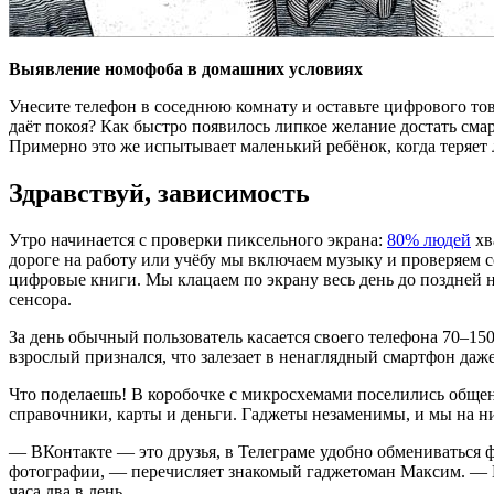
Выявление номофоба в домашних условиях
Унесите телефон в соседнюю комнату и оставьте цифрового то
даёт покоя? Как быстро появилось липкое желание достать сма
Примерно это же испытывает маленький ребёнок, когда теряе
Здравствуй, зависимость
Утро начинается с проверки пиксельного экрана:
80% людей
хв
дороге на работу или учёбу мы включаем музыку и проверяем
цифровые книги. Мы клацаем по экрану весь день до поздней но
сенсора.
За день обычный пользователь касается своего телефона 70–15
взрослый признался, что залезает в ненаглядный смартфон даж
Что поделаешь! В коробочке с микросхемами поселились общени
справочники, карты и деньги. Гаджеты незаменимы, и мы на н
— ВКонтакте — это друзья, в Телеграме удобно обмениваться ф
фотографии, — перечисляет знакомый гаджетоман Максим. — Но
часа два в день.