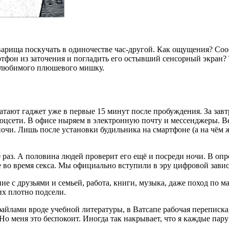
варища поскучать в одиночестве час-другой. Как ощущения? Соо
ртфон из заточения и погладить его остывший сенсорный экран? 
т любимого плюшевого мишку.
атают гаджет уже в первые 15 минут после пробуждения. За завт
 соцсети. В офисе ныряем в электронную почту и мессенджеры.
чи. Лишь после установки будильника на смартфоне (а на чём же
0 раз. А половина людей проверит его ещё и посреди ночи. В оп
е во время секса. Мы официально вступили в эру цифровой зави
е с друзьями и семьей, работа, книги, музыка, даже поход по 
их плотно подсели.
айлами вроде учебной литературы, в Ватсапе рабочая переписка
 меня это беспокоит. Иногда так накрывает, что я каждые пару