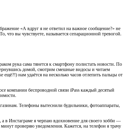
бражение «А вдруг я не ответил на важное сообщение?» не
То, что вы чувствуете, называется сепарационной тревогой.
раком рука сама тянется к смартфону полистать новости. По
 Вернувшись домой, смотрим смешные видосы и читаем
 ещё?!) нам удаётся на несколько часов отлепить пальцы от
росе компании беспроводной связи iPass каждый десятый
симости.
магазинам. Телефоны вытеснили будильники, фотоаппараты,
, а в Инстаграме я черпаю вдохновение для своего хобби —
 минут проверяю уведомления. Кажется, на телефон я трачу