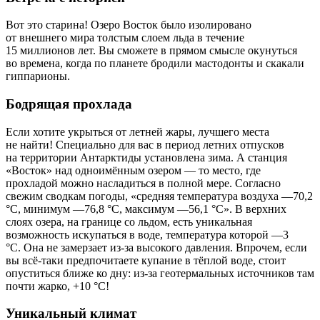
Вот это старина! Озеро Восток было изолировано
от внешнего мира толстым слоем льда в тече­ние
15 миллионов лет. Вы сможете в прямом ­смысле окунуться
во времена, когда по планете бродили мас­тодонты и скакали
гиппарионы.
Бодрящая прохлада
Если хотите укрыться от летней жары, лучшего места
не найти! Специально для вас в период летних отпусков
на территории Антарктиды установлена зима. А станция
«Восток» над одноимённым озером — то место, где
прохладой можно насладиться в полной мере. Согласно
свежим сводкам погоды, «средняя температура воздуха —70,2
°C, минимум —76,8 °C, максимум —56,1 °C». В верхних
слоях озера, на границе со льдом, есть уникальная
возможность искупаться в воде, температура которой —3
°C. Она не замерзает из-за высокого давления. Впрочем, если
вы всё-таки предпочитаете купание в тёплой воде, стоит
опуститься ближе ко дну: из-за геотермальных источников там
почти жарко, +10 °C!
Уникальный климат