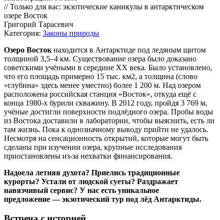
// Только для вас: экзотические каникулы в антарктическом
озере Восток
Григорий Тарасевич
Категория:
Законы природы
Озеро Восток
находится в Антарктиде под ледяным щитом
толщиной 3,5–4 км. Существование озера было доказано
советскими учёными в середине XX века. Было установлено,
что его площадь примерно 15 тыс. км2, а толщина (слово
«глубина» здесь менее уместно) более 1 200 м. Над озером
расположена российская станция «Восток», откуда ещё с
конца 1980-х бурили скважину. В 2012 году, пройдя 3 769 м,
учёные достигли поверхности подлёдного озера. Пробы воды
из Востока доставили в лаборатории, чтобы выяснить, есть ли
там жизнь. Пока к однозначному выводу прийти не удалось.
Несмотря на сенсационность открытий, которые могут быть
сделаны при изучении озера, крупные исследования
приостановлены из-за нехватки финансирования.
Надоела летняя духота? Приелись традиционные
курорты? Устали от людской суеты? Раздражает
навязчивый сервис? У нас есть уникальное
предложение — экзотический тур под лёд Антарктиды.
Встреча с историей