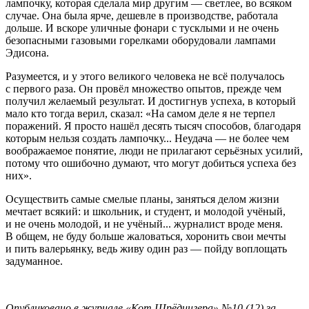
лампочку, которая сделала мир другим — светлее, во всяком
случае. Она была ярче, дешевле в производстве, работала
дольше. И вскоре уличные фонари с тусклыми и не очень
безопасными газовыми горелками оборудовали лампами
Эдисона.
Разумеется, и у этого великого человека не всё получалось
с первого раза. Он провёл множество опытов, прежде чем
получил желаемый результат. И достигнув успеха, в который
мало кто тогда верил, сказал: «На самом деле я не терпел
поражений. Я просто нашёл десять тысяч способов, благодаря
которым нельзя создать лампочку... Неудача — не более чем
воображаемое понятие, люди не прилагают серьёзных усилий,
потому что ошибочно думают, что могут добиться успеха без
них».
Осуществить самые смелые планы, заняться делом жизни
мечтает всякий: и школьник, и студент, и молодой учёный,
и не очень молодой, и не учёный... журналист вроде меня.
В общем, не буду больше жаловаться, хоронить свои мечты
и пить валерьянку, ведь живу один раз — пойду воплощать
задуманное.
Опубликовано в журнале «Кот Шрёдингера» №10 (12) за