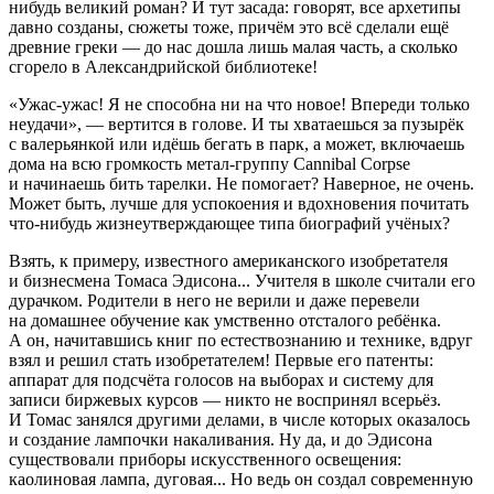
нибудь великий роман? И тут засада: говорят, все архетипы
давно созданы, сюжеты тоже, причём это всё сделали ещё
древние греки — до нас дошла лишь малая часть, а сколько
сгорело в Александрийской библиотеке!
«Ужас-ужас! Я не способна ни на что новое! Впереди только
неудачи», — вертится в голове. И ты хватаешься за пузырёк
с валерьянкой или идёшь бегать в парк, а может, включаешь
дома на всю громкость метал-группу Cannibal Сorpse
и начинаешь бить тарелки. Не помогает? Наверное, не очень.
Может быть, лучше для успокоения и вдохновения почитать
что-нибудь жизнеутверждающее типа биографий учёных?
Взять, к примеру, известного американского изобретателя
и бизнесмена Томаса Эдисона... Учителя в школе считали его
дурачком. Родители в него не верили и даже перевели
на домашнее обучение как умственно отсталого ребёнка.
А он, начитавшись книг по естествознанию и технике, вдруг
взял и решил стать изобретателем! Первые его патенты:
аппарат для подсчёта голосов на выборах и систему для
записи биржевых курсов — никто не воспринял всерьёз.
И Томас занялся другими делами, в числе которых оказалось
и создание лампочки накаливания. Ну да, и до Эдисона
существовали приборы искусственного освещения:
каолиновая лампа, дуговая... Но ведь он создал современную