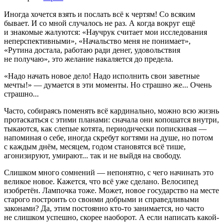
Иногда хочется взять и послать всё к чертям! Со всяким
бывает. И со мной случалось не раз. А когда вокруг ещё
и знакомые жалуются: «Научрук считает мои исследования
неперспективными», «Начальство меня не понимает»,
«Рутина достала, работаю ради денег, удовольствия
не получаю», это желание накаляется до предела.
«Надо начать новое дело! Надо исполнить свои ­заветные
мечты!» — думается в эти моменты. Но страшно же... Очень
страшно...
Часто, собираясь поменять всё кардинально, можно всю жизнь
протаскаться с этими планами: сначала они копошатся внутри,
тыкаются, как слепые котята, периодически попискивая —
напоминая о себе, иногда скребут когтями на душе, но потом
с каждым днём, месяцем, годом становятся всё тише,
агонизируют, умирают... так и не вый­дя на свободу.
Слишком много сомнений — непонятно, с чего начинать это
великое новое. Кажется, что всё уже сделано. Велосипед
изобретён. Лампочка тоже. Может, новое государство на месте
старого построить со своими добрыми и справедливыми
законами? Да, этим постоянно кто-то занимается, но часто
не слишком успешно, скорее наоборот. А если написать какой-