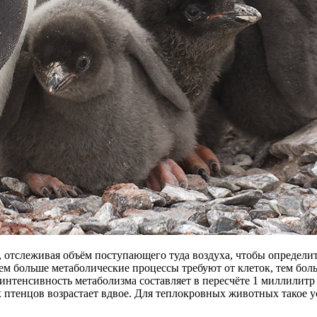
отслеживая объём поступающего туда воздуха, чтобы определит
ем больше метаболические процессы требу­ют от клеток, тем бол
тенсивность метаболизма составляет в пересчёте 1 миллилитр ки
ых птенцов возрастает вдвое. Для теплокровных животных такое