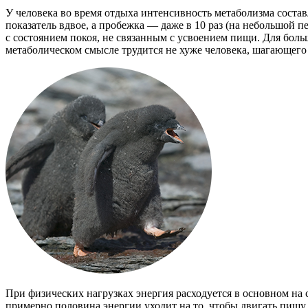
У человека во время отдыха интенсивность метаболизма составл
показатель вдвое, а пробежка — даже в 10 раз (на небольшой
с состоянием покоя, не связанным с усвоением пищи. Для бол
метаболическом смысле трудится не хуже человека, шагающего
При физических нагрузках энергия расходуется в основном на
примерно половина энергии уходит на то, чтобы двигать пищу