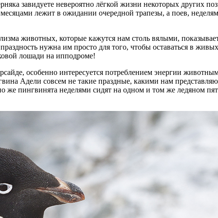
няка завидуете невероятно лёгкой жизни некоторых других поз
д месяцами лежит в ожидании очередной трапезы, а поев, неделя
болизма животных, которые кажутся нам столь вялыми, показывае
праздность нужна им просто для того, чтобы оставаться в живы
ковой лошади на ипподроме!
рсайде, особенно интересуется потреблением энергии животным
нгвина Адели совсем не такие праздные, какими нам представля
о же пингвинята неделями сидят на одном и том же ледяном пятач