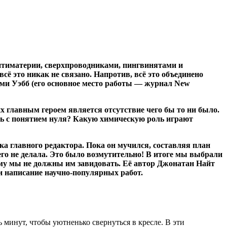
нтиматерии, сверхпроводниками, пингвинятами и
 всё это никак не связано. Напротив, всё это объединено
ереми Уэбб (его основное место работы — журнал New
 главным героем является отсутствие чего бы то ни было.
сь с понятием нуля? Какую химическую роль играют
а главного редактора. Пока он мучился, составляя план
его не делала. Это было возмутительно! В итоге мы выбрали
ему мы не должны им завидовать. Её автор Джонатан Найт
 написание научно-популярных работ.
ь минут, чтобы уютненько свернуться в кресле. В эти