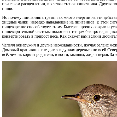
при таком расщеп­лении, в клетки стенок кишечника. Другая п
пищи.
Но почему пингвинята тратят так много энергии на эти дейст
хищные чайки, нередко нападающие на пингвинов. В этой ситу
пищеварение способствует этому. Быстрее прочих сожрав и усв
пищеварительной системы помогает птенцам быстро наращивать 
конвертировать в прирост веса. Как скажет вам всякий любител
Чапелл обнаружил и другие неожиданности, изучая баланс ме
Домовый крапивник ­гнездится в дуплах деревьев по всей Сев
всё, чем их кормят родители, в кости, мышцы, жир и перья. За 