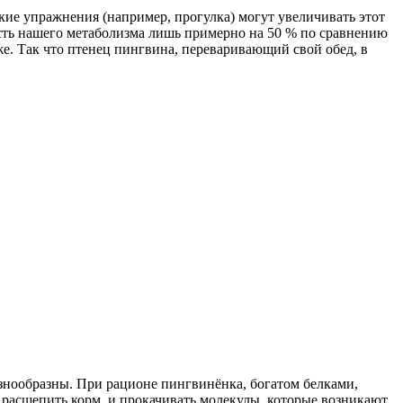
ские упражнения (например, прогулка) могут увеличивать этот
ость нашего метаболизма лишь примерно на 50 % по сравнению
. Так что птенец пингвина, переваривающий свой обед, в
знообразны. При рационе пингвинёнка, богатом белками,
расщепить корм, и прокачивать молекулы, которые возникают