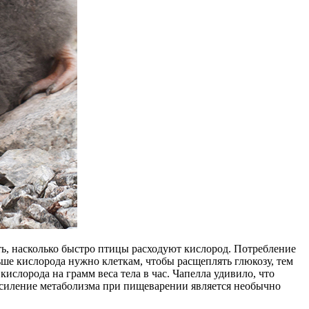
ь, насколько быстро птицы расходуют кислород. Потребле­ние
ьше кислорода нужно клеткам, чтобы расщеплять глюкозу, тем
слорода на грамм веса тела в час. Чапелла удивило, что
 усиление метаболизма при пищеварении является необычно