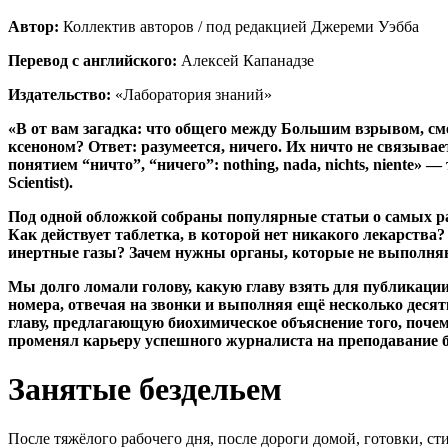
Автор:
Коллектив авторов / под редакцией Джереми Уэбба
Перевод с английского:
Алексей Капанадзе
Издательство:
«Лаборатория знаний»
«В от вам загадка: что общего между Большим взрывом, с
ксеноном? Ответ: разумеется, ничего. Их ничто не связывает.
понятием “ничто”, “ничего”: nothing, nada, nichts, niente
Scientist).
Под одной обложкой собраны популярные статьи о самых ра
Как действует таблетка, в которой нет никакого лекарств
инертные газы? Зачем нужны органы, которые не выполня
Мы долго ломали голову, какую главу взять для публикации
номера, отвечая на звонки и выполняя ещё несколько десят
главу, предлагающую биохимическое объяснение того, поче
променял карьеру успешного журналиста на преподавание 
Занятые бездельем
После тяжёлого рабочего дня, после дороги домой, готовки, ст