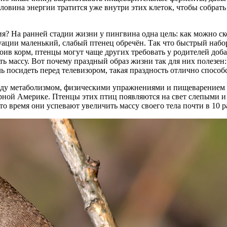
оловина энергии тратится уже внутри этих клеток, чтобы собрат
вия? На ранней стадии жизни у пингвина одна цель: как можно
ации маленький, слабый птенец обречён. Так что быстрый набо
оив корм, птенцы могут чаще других требовать у родителей доба
массу. Вот почему праздный образ жизни так для них полезен: 
ь посидеть перед телевизором, такая праздность отлично способ
жду метаболизмом, физическими упражнениями и пищеварением у
ерной Америке. Птенцы этих птиц появляются на свет слепыми 
это время они успевают увеличить массу своего тела почти в 10 р