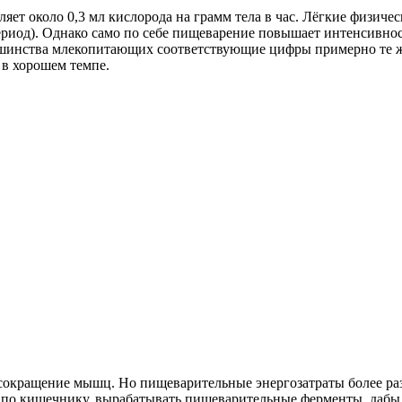
яет около 0,3 мл кислорода на грамм тела в час. Лёгкие физиче
 период). Однако само по себе пищеварение повышает интенсивн
ьшинства млекопитающих соответствующие цифры примерно те же
 в хорошем темпе.
 сокращение мышц. Но пищеварительные энергозатраты более ра
 по кишечнику, вырабатывать пищеварительные ферменты, дабы 