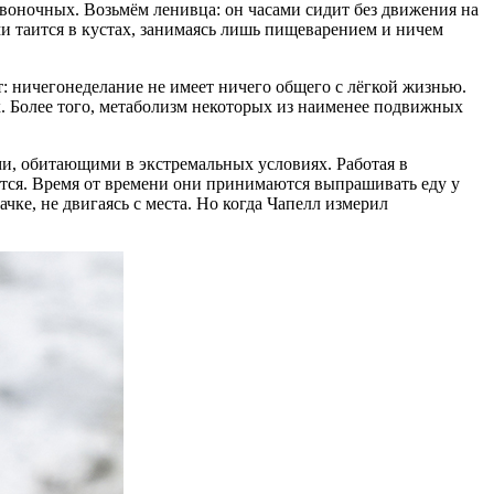
воночных. Возьмём ленивца: он часами сидит без движения на
ми таится в кустах, занимаясь лишь пищеварением и ничем
т: ничегонеделание не имеет ничего общего с лёгкой жизнью.
х. Более того, метаболизм некоторых из наименее подвижных
и, обитающими в экстремальных условиях. Работая в
ются. Время от времени они принимаются выпрашивать еду у
ке, не двигаясь с места. Но когда Чапелл измерил