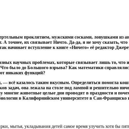
мертельным проклятием, мужскими сосками, ловушками из а
 А точнее, их связывает Ничто. Да-да, я не хочу сказать, что
» — так начинает вступление к книге «Ничего» её редактор Дж
зных научных проблемах, которые связывает лишь то, что их
а? Что было до Большого взрыва? Как математики справляли
ют никаких функций?
, — всё казалось таким вкусным. Определиться помогла кошк
ков задач, она лежала на столе под лампой и решительно нич
му многие животные целые дни проводят в праздности и поч
биологии в Калифорнийском университете в Сан-Франциско и
ирки, мытья, укладывания детей самое время улучить хотя бы пят