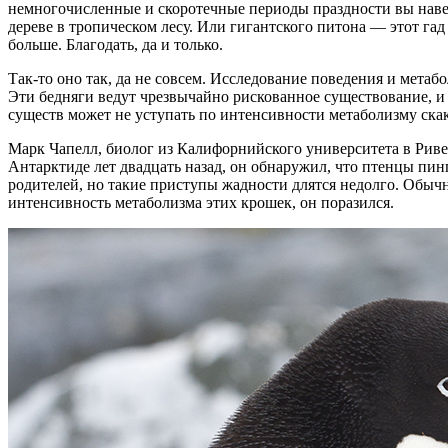
немногочисленные и скоротечные периоды праздности вы навер
дереве в тропическом лесу. Или гигантского питона — этот га
больше. Благодать, да и только.
Так-то оно так, да не совсем. Исследование поведения и мета
Эти бедняги ведут чрезвычайно рискованное существование, и 
существ может не уступать по интенсивности метаболизму ска
Марк Чапелл, биолог из Калифорнийского университета в Риве
Антарктиде лет двадцать назад, он обнаружил, что птенцы пи
родителей, но такие приступы жадности длятся недолго. Обычн
интенсивность метаболизма этих крошек, он поразился.