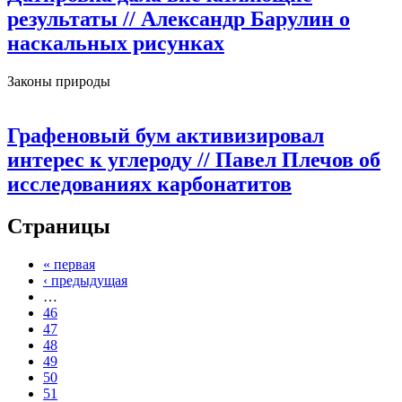
результаты
// Александр Барулин о
наскальных рисунках
Законы природы
Графеновый бум активизировал
интерес к углероду
// Павел Плечов об
исследованиях карбонатитов
Страницы
« первая
‹ предыдущая
…
46
47
48
49
50
51