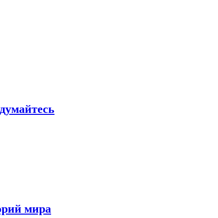
адумайтесь
орий мира