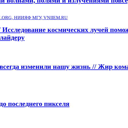
ми волнами, полями и излучениями повс
/ Исследование космических лучей помож
ллайдеру
авсегда изменили нашу жизнь
// Жир ком
 до последнего пикселя