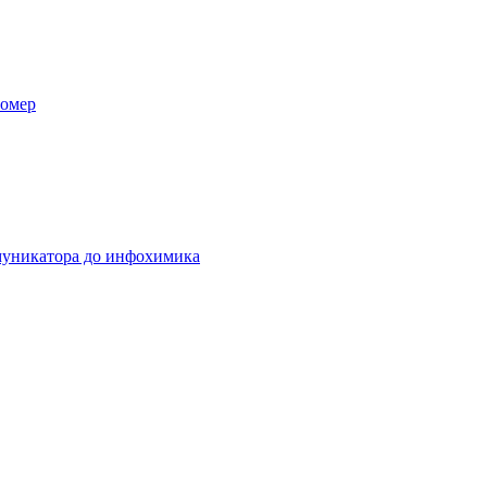
номер
ммуникатора до инфохимика