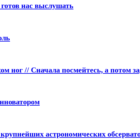
л готов нас выслушать
оль
хом ног
// Сначала посмейтесь, а потом з
инноватором
из крупнейших астрономических обсерват