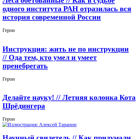
Леса обетованные
// Как в судьбе
одного института РАН отразилась вся
история современной России
Герои
Инструкция: жить не по инструкции
// Ода тем, кто умел и умеет
пренебрегать
Герои
Делайте науку!
// Летняя колонка Кота
Шрёдингера
Герои
Научный свидетель
// Как придумали